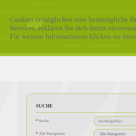
MINDSHIRT GmbH
Cookies ermöglichen eine bestmögliche Ber
Services, erklären Sie sich damit einvers
Für weitere Informationen klicken sie bitt
HOME
PARTNERSHOPS
SUCHE
Suche
Alle Kategorien