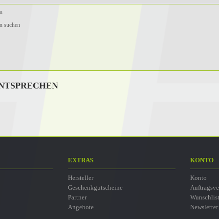
n
n suchen
ENTSPRECHEN
EXTRAS
KONTO
Hersteller
Konto
Geschenkgutscheine
Auftragsve
Partner
Wunschlis
Angebote
Newsletter