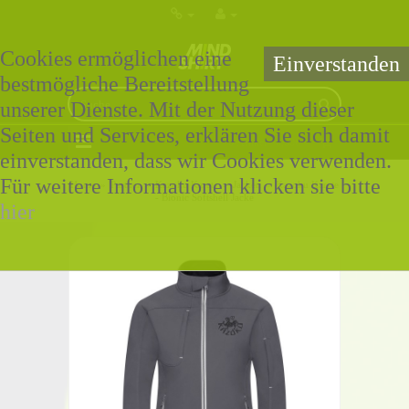
Cookies ermöglichen eine
Einverstanden
bestmögliche Bereitstellung
unserer Dienste. Mit der Nutzung dieser
Seiten und Services, erklären Sie sich damit
0 Artikel - 0,00€ *
einverstanden, dass wir Cookies verwenden.
Für weitere Informationen klicken sie bitte
Home
»
Partner
»
Kazoku Karate
»
Jacken
»
Kazoku Karate
- Bionic Softshell Jacke
hier