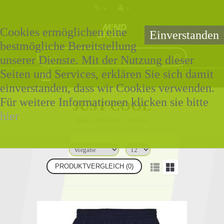
Cookies ermöglichen eine
Einverstanden
bestmögliche Bereitstellung
unserer Dienste. Mit der Nutzung dieser
Seiten und Services, erklären Sie sich damit
0 Artikel - 0,00€ *
einverstanden, dass wir Cookies verwenden.
Für weitere Informationen klicken sie bitte
JUST COOL
hier
Home
»
Hersteller
»
Just Cool
PRODUKTVERGLEICH (0)