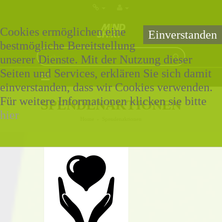
Cookies ermöglichen eine
Einverstanden
bestmögliche Bereitstellung
unserer Dienste. Mit der Nutzung dieser
Seiten und Services, erklären Sie sich damit
0 Artikel - 0,00€ *
einverstanden, dass wir Cookies verwenden.
Für weitere Informationen klicken sie bitte
SPENDENAKTIONEN
hier
Home
»
Spendenaktionen