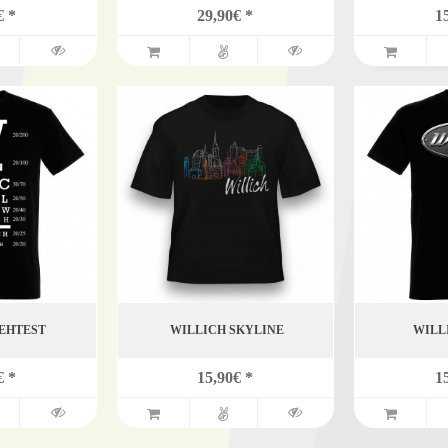
€ *
29,90€ *
1
SEHTEST
WILLICH SKYLINE
WILL
€ *
15,90€ *
1