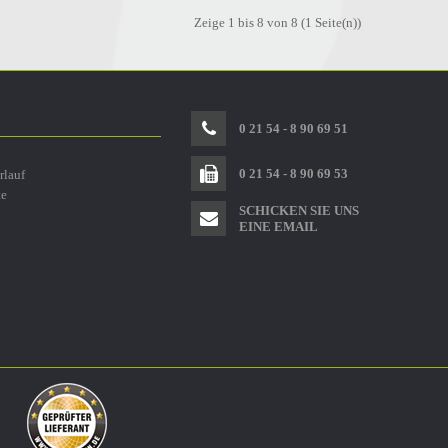
Zeige 1 bis 8 von 8 (1 Seite(n))
0 21 54 - 8 90 69 51
0 21 54 - 8 90 69 53
rlauf
te
SCHICKEN SIE UNS
EINE EMAIL