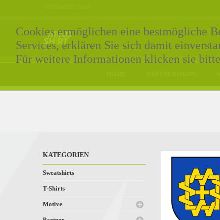
MINDSHIRT GmbH
Cookies ermöglichen eine bestmögliche Ber
Services, erklären Sie sich damit einvers
Für weitere Informationen klicken sie bitt
HOME
PARTNERSHOPS
KATEGORIEN
Sweatshirts
T-Shirts
Motive
Partner