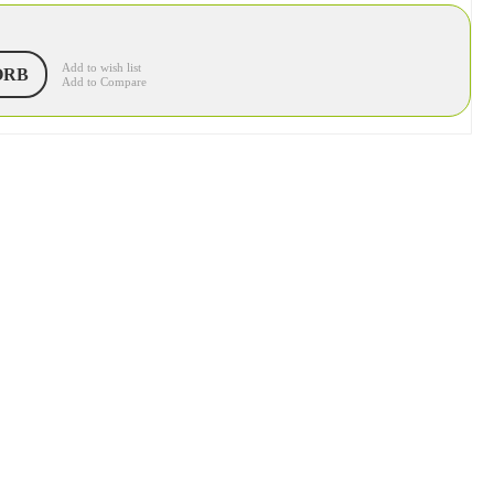
Add to wish list
ORB
Add to Compare