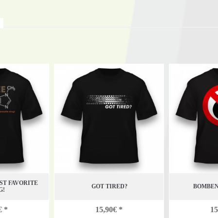
ST FAVORITE
GOT TIRED?
BOMBEN
G!
€ *
15,90€ *
15