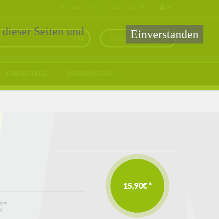
Warenkorb
Kasse
Wunschliste (0)
 dieser Seiten und
Einverstanden
0 Artikel - 0,00€ *
TOPARTIKEL
INFORMATION
15,90€ *
gen
g