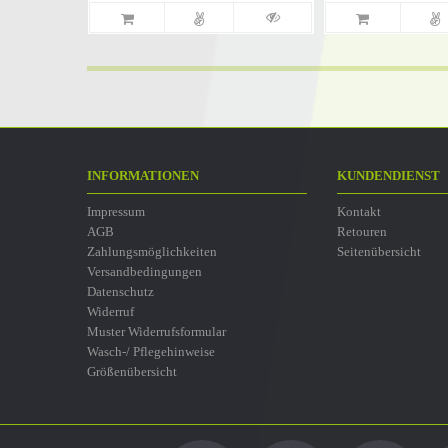
INFORMATIONEN
KUNDENDIENST
Impressum
Kontakt
AGB
Retouren
Zahlungsmöglichkeiten
Seitenübersicht
Versandbedingungen
Datenschutz
Widerruf
Muster Widerrufsformular
Wasch-/ Pflegehinweise
Größenübersicht