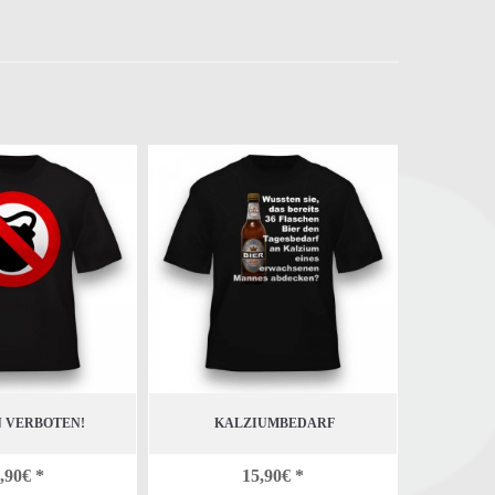
 VERBOTEN!
KALZIUMBEDARF
THA
,90€ *
15,90€ *