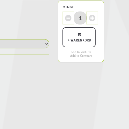
MENGE
+ WARENKORB
Add to wish list
Add to Compare