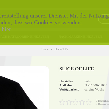
eitstellung unserer Dienste. Mit der Nutzung
tanden, dass wir Cookies verwenden.
e
hier
NACH KATEGORIEN EINKAUFEN
NACH MARKEN EINKAUFEN
Home
»
Slice of Life
SLICE OF LIFE
Hersteller
Sol's
Artikelnr.
FU-11500-01020
Verfügbarkeit
ca. eine Woche
0 Bewertun
+ Bewertun