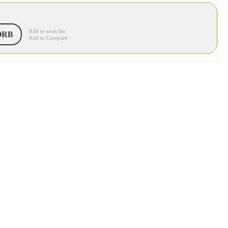
Add to wish list
ORB
Add to Compare