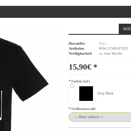
MÖG
Hersteller
Sol's
Artikelnr.
WW-11500-07021
Verfügbarkeit
ca. eine Woche
15,90€ *
Farben Sol's
Deep Black
Größenauswahl