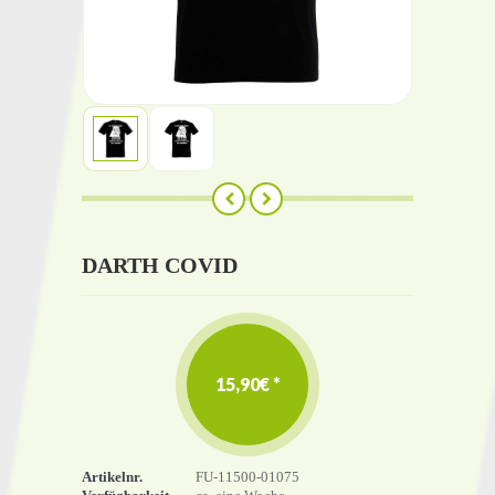
DARTH COVID
15,90€ *
Artikelnr.
FU-11500-01075