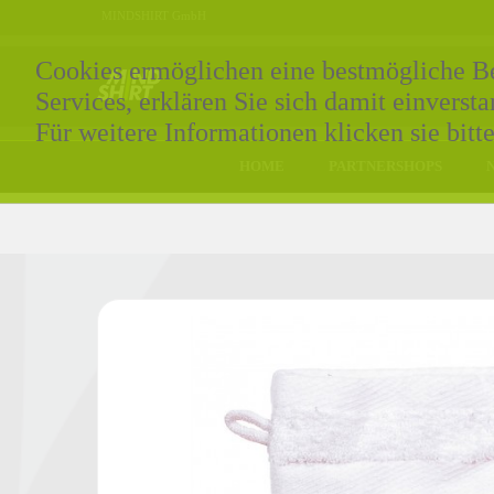
MINDSHIRT GmbH
Cookies ermöglichen eine bestmögliche Ber
Services, erklären Sie sich damit einvers
Für weitere Informationen klicken sie bitt
HOME
PARTNERSHOPS