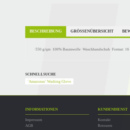
BESCHREIBUNG
GRÖSSENÜBERSICHT
BEW
·550 g/qm ·100% Baumwolle ·Waschhandschuh ·Format: 16 x 
SCHNELLSUCHE
`Amazonas` Washing Glove
INFORMATIONEN
KUNDENDIENST
Impressum
Kontakt
AGB
Retouren