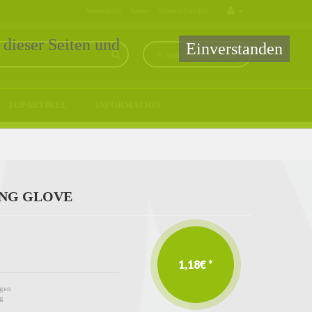
Warenkorb
Kasse
Wunschliste (0)
 dieser Seiten und
Einverstanden
0 Artikel - 0,00€ *
TOPARTIKEL
INFORMATION
ING GLOVE
1,18€ *
gen
g