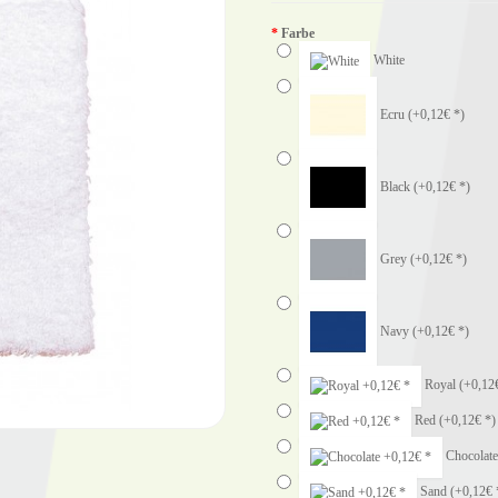
Farbe
White
Ecru
(+0,12€ *)
Black
(+0,12€ *)
Grey
(+0,12€ *)
Navy
(+0,12€ *)
Royal
(+0,12
Red
(+0,12€ *)
Chocolat
Sand
(+0,12€ 