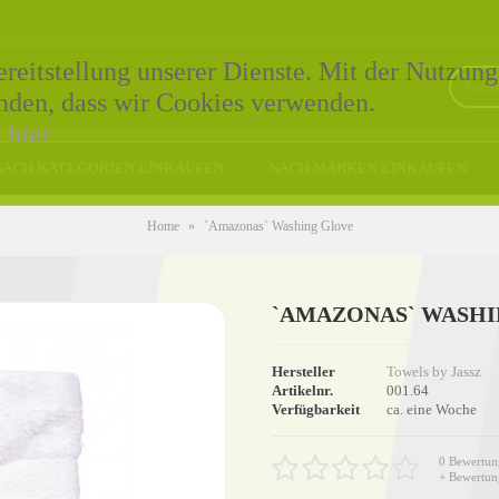
eitstellung unserer Dienste. Mit der Nutzung
tanden, dass wir Cookies verwenden.
e
hier
NACH KATEGORIEN EINKAUFEN
NACH MARKEN EINKAUFEN
Home
»
`Amazonas` Washing Glove
`AMAZONAS` WASH
Hersteller
Towels by Jassz
Artikelnr.
001.64
Verfügbarkeit
ca. eine Woche
0 Bewertun
+ Bewertun