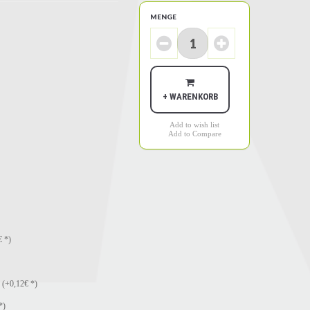
MENGE
+ WARENKORB
Add to wish list
Add to Compare
€ *)
e
(+0,12€ *)
*)