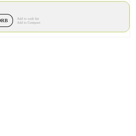
Add to wish list
ORB
Add to Compare