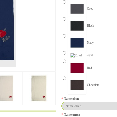
Grey
Black
Navy
Royal
Red
Chocolate
Name oben
Name unten