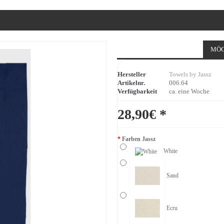
MÖG
Hersteller
Towels by Jassz
Artikelnr.
006.64
Verfügbarkeit
ca. eine Woche
28,90€ *
Farben Jassz
White
Sand
Ecru