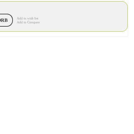
Add to wish list
ORB
Add to Compare