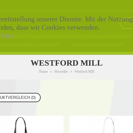
eitstellung unserer Dienste. Mit der Nutzung
tanden, dass wir Cookies verwenden.
e
hier
NACH KATEGORIEN EINKAUFEN
NACH MARKEN EINKAUFEN
WESTFORD MILL
Home
»
Hersteller
»
Westford Mill
UKTVERGLEICH (0)