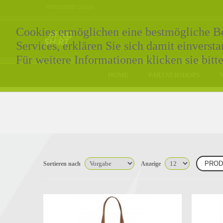
MINDSHIRT GmbH
Cookies ermöglichen eine bestmögliche Ber
Services, erklären Sie sich damit einvers
Für weitere Informationen klicken sie bitt
HOME
PARTNERSHOPS
PROD
Sortieren nach
Anzeige