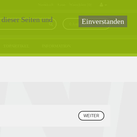
Warenkorb
Kasse
Wunschliste (0)
 dieser Seiten und
Einverstanden
0 Artikel - 0,00€ *
TOPARTIKEL
INFORMATION
WEITER