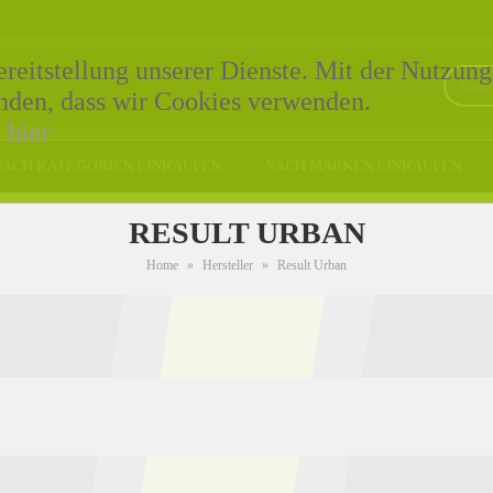
eitstellung unserer Dienste. Mit der Nutzung
tanden, dass wir Cookies verwenden.
e
hier
NACH KATEGORIEN EINKAUFEN
NACH MARKEN EINKAUFEN
RESULT URBAN
Home
»
Hersteller
»
Result Urban