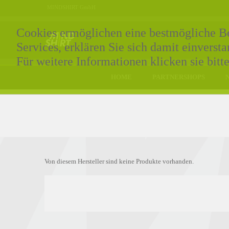
MINDSHIRT GmbH
Cookies ermöglichen eine bestmögliche Ber
Services, erklären Sie sich damit einvers
Für weitere Informationen klicken sie bitt
HOME
PARTNERSHOPS
Von diesem Hersteller sind keine Produkte vorhanden.