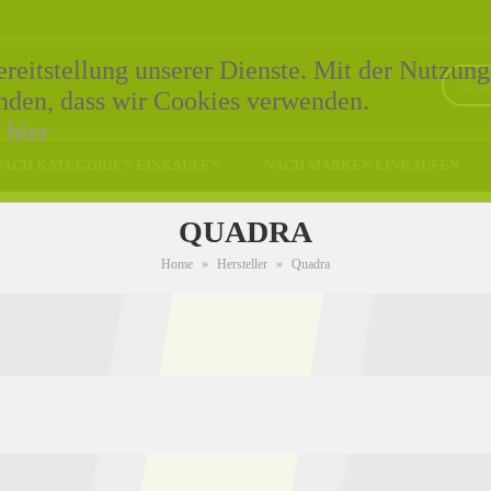
eitstellung unserer Dienste. Mit der Nutzung
tanden, dass wir Cookies verwenden.
e
hier
NACH KATEGORIEN EINKAUFEN
NACH MARKEN EINKAUFEN
QUADRA
Home
»
Hersteller
»
Quadra