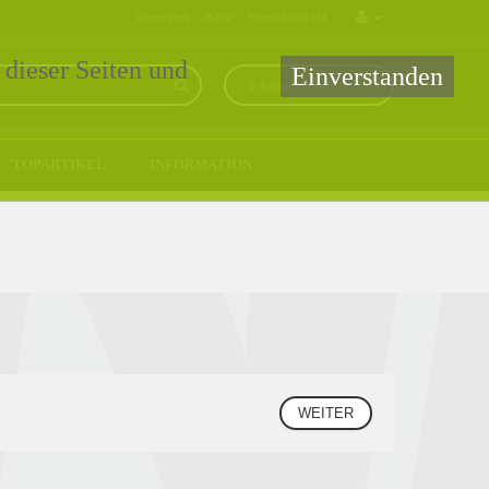
Warenkorb
Kasse
Wunschliste (0)
 dieser Seiten und
Einverstanden
0 Artikel - 0,00€ *
TOPARTIKEL
INFORMATION
WEITER