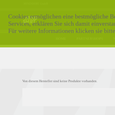
MINDSHIRT GmbH
Cookies ermöglichen eine bestmögliche Ber
Services, erklären Sie sich damit einvers
Für weitere Informationen klicken sie bitt
HOME
PARTNERSHOPS
Von diesem Hersteller sind keine Produkte vorhanden.