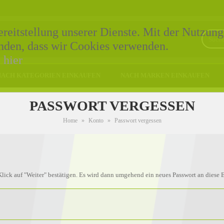
eitstellung unserer Dienste. Mit der Nutzung
tanden, dass wir Cookies verwenden.
e
hier
NACH KATEGORIEN EINKAUFEN
NACH MARKEN EINKAUFEN
PASSWORT VERGESSEN
Home
»
Konto
»
Passwort vergessen
lick auf "Weiter" bestätigen. Es wird dann umgehend ein neues Passwort an diese 