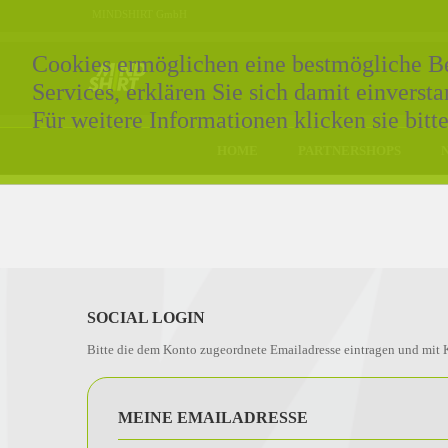
MINDSHIRT GmbH
Cookies ermöglichen eine bestmögliche Ber
Services, erklären Sie sich damit einvers
Für weitere Informationen klicken sie bitt
HOME
PARTNERSHOPS
SOCIAL LOGIN
Bitte die dem Konto zugeordnete Emailadresse eintragen und mit K
MEINE EMAILADRESSE