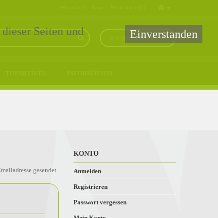
Warenkorb
Kasse
Wunschliste (0)
 dieser Seiten und
Einverstanden
0 Artikel - 0,00€ *
TOPARTIKEL
INFORMATION
KONTO
Emailadresse gesendet.
Anmelden
Registrieren
Passwort vergessen
Mein Konto